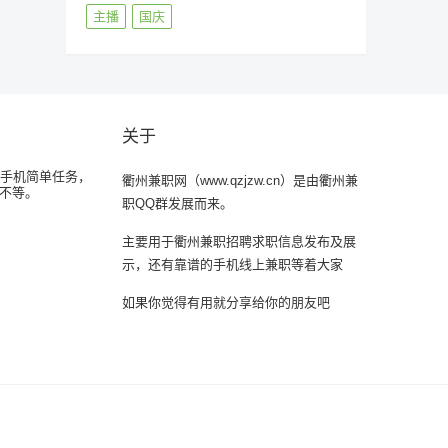
主播
国庆
关于
荐手机简单任务，
衢州兼职网（www.qzjzw.cn）是由衢州兼
0不等。
职QQ群发展而来。
主要用于衢州兼职招聘求职信息发布及展
示，还有靠谱的手机线上兼职等着大家
如果你觉得有用就分享给你的朋友吧