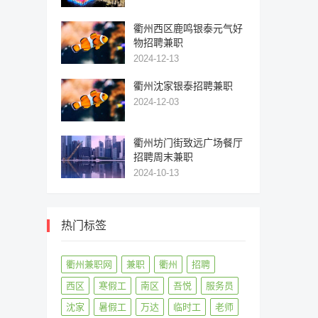
衢州西区鹿鸣银泰元气好
物招聘兼职
2024-12-13
衢州沈家银泰招聘兼职
2024-12-03
衢州坊门街致远广场餐厅
招聘周末兼职
2024-10-13
热门标签
衢州兼职网
兼职
衢州
招聘
西区
寒假工
南区
吾悦
服务员
沈家
暑假工
万达
临时工
老师