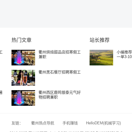
热门文章
站长推荐
工
衢州烘焙甜品店招寒假工
小编推
兼职
一单3-1
衢州黑石餐厅招聘寒假工
暑
衢州西区鹿鸣银泰元气好
物招聘兼职
友链：
衢州热点导航
手机赚钱
HelloDEM(机械学习)