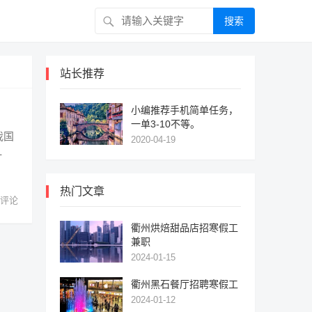
搜索
站长推荐
小编推荐手机简单任务，
一单3-10不等。
我国
2020-04-19
一
热门文章
 评论
衢州烘焙甜品店招寒假工
兼职
2024-01-15
衢州黑石餐厅招聘寒假工
2024-01-12