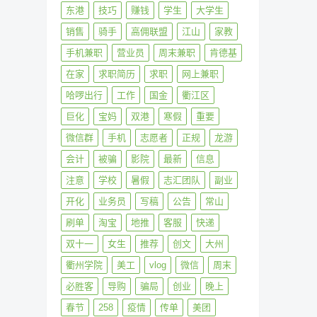
东港
技巧
赚钱
学生
大学生
销售
骑手
高佣联盟
江山
家教
手机兼职
营业员
周末兼职
肯德基
在家
求职简历
求职
网上兼职
哈啰出行
工作
国金
衢江区
巨化
宝妈
双港
寒假
重要
微信群
手机
志愿者
正规
龙游
会计
被骗
影院
最新
信息
注意
学校
暑假
志汇团队
副业
开化
业务员
写稿
公告
常山
刷单
淘宝
地推
客服
快递
双十一
女生
推荐
创文
大州
衢州学院
美工
vlog
微信
周末
必胜客
导购
骗局
创业
晚上
春节
258
疫情
传单
美团