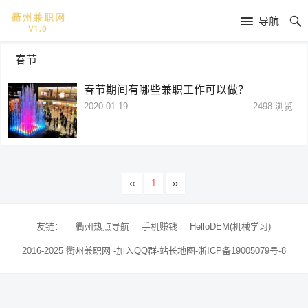
导航
春节
春节期间有哪些兼职工作可以做？
2020-01-19
2498
浏览
‹‹
1
››
友链：
衢州热点导航
手机赚钱
HelloDEM(机械学习)
2016-2025
衢州兼职网
-
加入QQ群
-
站长地图
-
浙ICP备19005079号-8